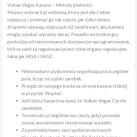
Vulcan Vegas Kasyno – Metody płatności
Możesz wybrać kąt widzenia, który jest dla Ciebie
najlepszy i zmieniać go tak często, jak tylko chcesz.
Krupierki używają większych niż zwykle kart, aby kamery
mogły uzyskać wyraźny obraz. Ponadto wszystkie gry
pochodzą od renomowanych dostawców oprogramowania,
którzy sami są regulowani przez różne organy regulacyjne,
takie jak MGA i UKGC.
Nieświadomi użytkownicy wypełniają poszczególne
pola, licząc na szybki zarobek.
Przejdź do swojego konta na stronie kasyna i kliknij
w przycisk ‘Wypłać’.
Jeśli lubisz hazard na żywo, to Vulkan Vegas Cię nie
zawiedzie.
Ta metoda szczególnie nas cieszy, gdyż pozwala
zostać anonimowym i kontrolować wydatki.
Za pośrednictwem sieci społecznościowych