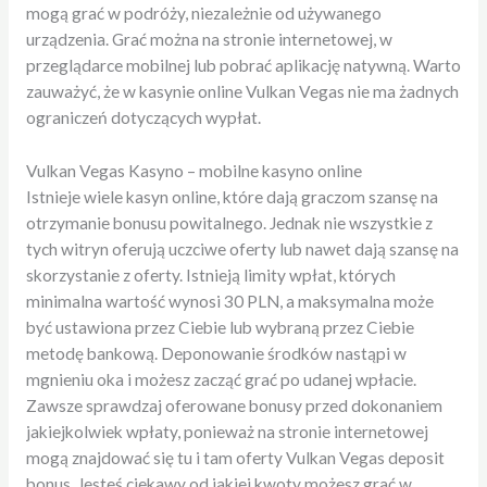
mogą grać w podróży, niezależnie od używanego
urządzenia. Grać można na stronie internetowej, w
przeglądarce mobilnej lub pobrać aplikację natywną. Warto
zauważyć, że w kasynie online Vulkan Vegas nie ma żadnych
ograniczeń dotyczących wypłat.
Vulkan Vegas Kasyno – mobilne kasyno online
Istnieje wiele kasyn online, które dają graczom szansę na
otrzymanie bonusu powitalnego. Jednak nie wszystkie z
tych witryn oferują uczciwe oferty lub nawet dają szansę na
skorzystanie z oferty. Istnieją limity wpłat, których
minimalna wartość wynosi 30 PLN, a maksymalna może
być ustawiona przez Ciebie lub wybraną przez Ciebie
metodę bankową. Deponowanie środków nastąpi w
mgnieniu oka i możesz zacząć grać po udanej wpłacie.
Zawsze sprawdzaj oferowane bonusy przed dokonaniem
jakiejkolwiek wpłaty, ponieważ na stronie internetowej
mogą znajdować się tu i tam oferty Vulkan Vegas deposit
bonus. Jesteś ciekawy od jakiej kwoty możesz grać w