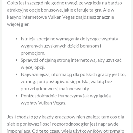
Colts jest szczególnie godne uwagi, ze względu na bardzo
atrakcyjne opcje bonusowe, jakie oferuje ta gra. Ale w
kasyno internetowe Vulkan Vegas znajdziesz znacznie
więcej gier.
Istnieją specjalne wymagania dotyczące wypłaty
wygranych uzyskanych dzięki bonusom i
promocjom.
Sprawdź oficjalną stronę internetową, aby uzyskać
więcej opcji.
Najważniejszą informacją dla polskich graczy jest to,
że mogą oni posługiwać się polską walutą bez
potrzeby konwersji na inne waluty.
Poniżej dokładnie tłumaczymy jak wyglądają
wypłaty Vulkan Vegas.
Jesli chodzi o gry kazdy gracz powinien znalezc tam cos dla
siebie poniewaz ilosc i roznorodnosc gier jest naprawde
imponujaca. Od tego czasu wielu użytkowników otrzymało