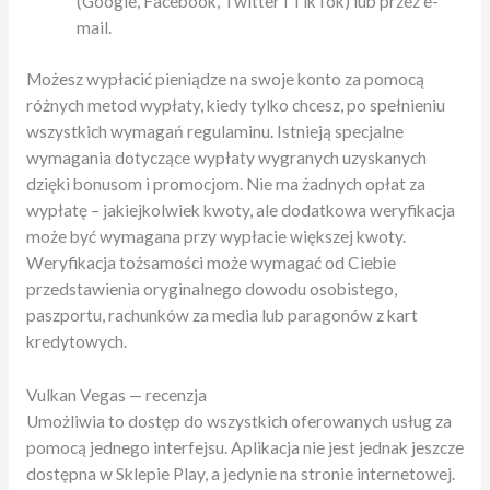
(Google, Facebook, Twitter i TikTok) lub przez e-
mail.
Możesz wypłacić pieniądze na swoje konto za pomocą
różnych metod wypłaty, kiedy tylko chcesz, po spełnieniu
wszystkich wymagań regulaminu. Istnieją specjalne
wymagania dotyczące wypłaty wygranych uzyskanych
dzięki bonusom i promocjom. Nie ma żadnych opłat za
wypłatę – jakiejkolwiek kwoty, ale dodatkowa weryfikacja
może być wymagana przy wypłacie większej kwoty.
Weryfikacja tożsamości może wymagać od Ciebie
przedstawienia oryginalnego dowodu osobistego,
paszportu, rachunków za media lub paragonów z kart
kredytowych.
Vulkan Vegas — recenzja
Umożliwia to dostęp do wszystkich oferowanych usług za
pomocą jednego interfejsu. Aplikacja nie jest jednak jeszcze
dostępna w Sklepie Play, a jedynie na stronie internetowej.