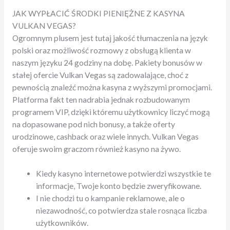
JAK WYPŁACIĆ ŚRODKI PIENIĘŻNE Z KASYNA
VULKAN VEGAS?
Ogromnym plusem jest tutaj jakość tłumaczenia na język
polski oraz możliwość rozmowy z obsługą klienta w
naszym języku 24 godziny na dobę. Pakiety bonusów w
stałej ofercie Vulkan Vegas są zadowalające, choć z
pewnością znaleźć można kasyna z wyższymi promocjami.
Platforma fakt ten nadrabia jednak rozbudowanym
programem VIP, dzięki któremu użytkownicy liczyć mogą
na dopasowane pod nich bonusy, a także oferty
urodzinowe, cashback oraz wiele innych. Vulkan Vegas
oferuje swoim graczom również kasyno na żywo.
Kiedy kasyno internetowe potwierdzi wszystkie te
informacje, Twoje konto będzie zweryfikowane.
I nie chodzi tu o kampanie reklamowe, ale o
niezawodność, co potwierdza stale rosnąca liczba
użytkowników.