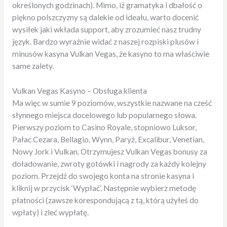
określonych godzinach). Mimo, iż gramatyka i dbałość o
piękno polszczyzny są dalekie od ideału, warto docenić
wysiłek jaki wkłada support, aby zrozumieć nasz trudny
język. Bardzo wyraźnie widać z naszej rozpiski plusów i
minusów kasyna Vulkan Vegas, że kasyno to ma właściwie
same zalety.
Vulkan Vegas Kasyno – Obsługa klienta
Ma więc w sumie 9 poziomów, wszystkie nazwane na cześć
słynnego miejsca docelowego lub popularnego słowa.
Pierwszy poziom to Casino Royale, stopniowo Luksor,
Pałac Cezara, Bellagio, Wynn, Paryż, Excalibur, Venetian,
Nowy Jork i Vulkan. Otrzymujesz Vulkan Vegas bonusy za
doładowanie, zwroty gotówki i nagrody za każdy kolejny
poziom. Przejdź do swojego konta na stronie kasyna i
kliknij w przycisk ‘Wypłać’. Następnie wybierz metodę
płatności (zawsze korespondującą z tą, którą użyłeś do
wpłaty) i zleć wypłatę.