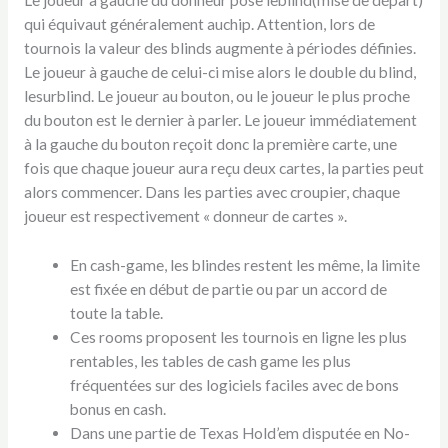
Le joueur à gauche du donneur pose leblind(mise de départ)
qui équivaut généralement auchip. Attention, lors de
tournois la valeur des blinds augmente à périodes définies.
Le joueur à gauche de celui-ci mise alors le double du blind,
lesurblind. Le joueur au bouton, ou le joueur le plus proche
du bouton est le dernier à parler. Le joueur immédiatement
à la gauche du bouton reçoit donc la première carte, une
fois que chaque joueur aura reçu deux cartes, la parties peut
alors commencer. Dans les parties avec croupier, chaque
joueur est respectivement « donneur de cartes ».
En cash-game, les blindes restent les même, la limite
est fixée en début de partie ou par un accord de
toute la table.
Ces rooms proposent les tournois en ligne les plus
rentables, les tables de cash game les plus
fréquentées sur des logiciels faciles avec de bons
bonus en cash.
Dans une partie de Texas Hold’em disputée en No-