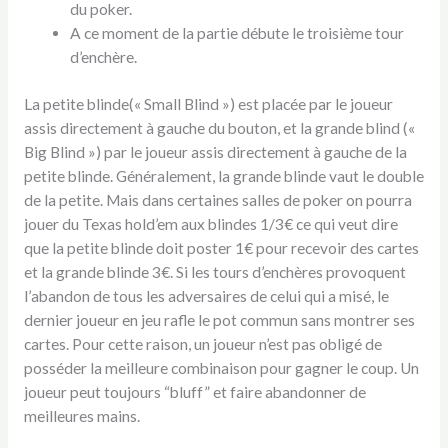
du poker.
A ce moment de la partie débute le troisième tour
d’enchère.
La petite blinde(« Small Blind ») est placée par le joueur
assis directement à gauche du bouton, et la grande blind («
Big Blind ») par le joueur assis directement à gauche de la
petite blinde. Généralement, la grande blinde vaut le double
de la petite. Mais dans certaines salles de poker on pourra
jouer du Texas hold’em aux blindes 1/3€ ce qui veut dire
que la petite blinde doit poster 1€ pour recevoir des cartes
et la grande blinde 3€. Si les tours d’enchères provoquent
l’abandon de tous les adversaires de celui qui a misé, le
dernier joueur en jeu rafle le pot commun sans montrer ses
cartes. Pour cette raison, un joueur n’est pas obligé de
posséder la meilleure combinaison pour gagner le coup. Un
joueur peut toujours “bluff” et faire abandonner de
meilleures mains.