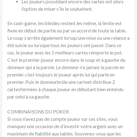
Les joueurs possédant encore des cartes ont alors
l’option de miser s’ils le souhaitent.
En cash-game, les blindes restent les même, la limite est
fixée en début de partie ou par un accord de toute la table.
Le coup s’arrête également lorsqu’une mise ou une relance a
été suivie ou lorsque tous les joueurs ont passé. Dans ce
cas, le joueur avec les 5 meilleurs cartes remporte le pot.
C’est le premier joueur encore dans le coup et à gauche du
donneur qui a la parole. Le donneur n’a jamais la parole en
premier, c’est toujours le joueur après lui qui parle en
premier. Puis le donneurbrûle une carteet distribue 2
cartesfermées à chaque joueur en débutant bien entendu
par celui à sa gauche.
COMBINAISONS DU POKER
Si vous n’avez pas de compte joueur sur ces sites, vous
manquez une occasion de d’investir votre argent avec un
maximum de fiabilité aux tables. Souvenez-vous que les