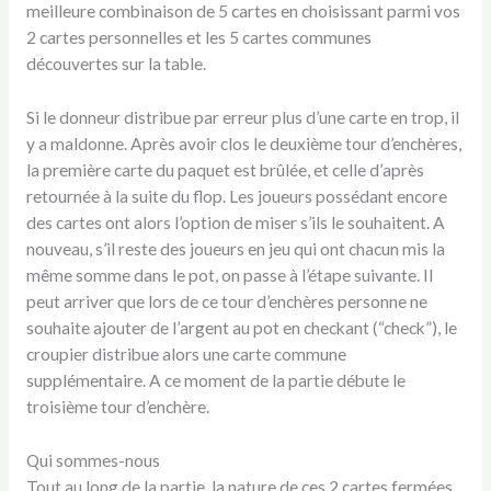
meilleure combinaison de 5 cartes en choisissant parmi vos
2 cartes personnelles et les 5 cartes communes
découvertes sur la table.
Si le donneur distribue par erreur plus d’une carte en trop, il
y a maldonne. Après avoir clos le deuxième tour d’enchères,
la première carte du paquet est brûlée, et celle d’après
retournée à la suite du flop. Les joueurs possédant encore
des cartes ont alors l’option de miser s’ils le souhaitent. A
nouveau, s’il reste des joueurs en jeu qui ont chacun mis la
même somme dans le pot, on passe à l’étape suivante. Il
peut arriver que lors de ce tour d’enchères personne ne
souhaite ajouter de l’argent au pot en checkant (“check”), le
croupier distribue alors une carte commune
supplémentaire. A ce moment de la partie débute le
troisième tour d’enchère.
Qui sommes-nous
Tout au long de la partie, la nature de ces 2 cartes fermées