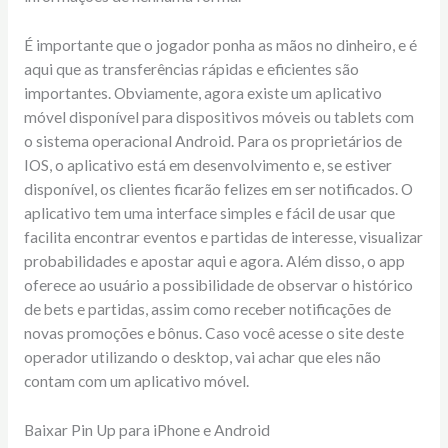
É importante que o jogador ponha as mãos no dinheiro, e é
aqui que as transferências rápidas e eficientes são
importantes. Obviamente, agora existe um aplicativo
móvel disponível para dispositivos móveis ou tablets com
o sistema operacional Android. Para os proprietários de
IOS, o aplicativo está em desenvolvimento e, se estiver
disponível, os clientes ficarão felizes em ser notificados. O
aplicativo tem uma interface simples e fácil de usar que
facilita encontrar eventos e partidas de interesse, visualizar
probabilidades e apostar aqui e agora. Além disso, o app
oferece ao usuário a possibilidade de observar o histórico
de bets e partidas, assim como receber notificações de
novas promoções e bônus. Caso você acesse o site deste
operador utilizando o desktop, vai achar que eles não
contam com um aplicativo móvel.
Baixar Pin Up para iPhone e Android