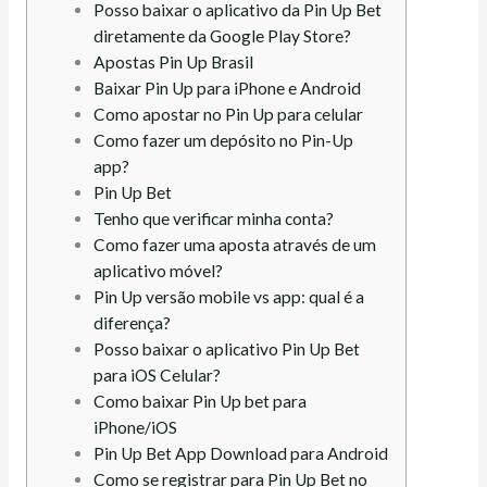
Posso baixar o aplicativo da Pin Up Bet
diretamente da Google Play Store?
Apostas Pin Up Brasil
Baixar Pin Up para iPhone e Android
Como apostar no Pin Up para celular
Como fazer um depósito no Pin-Up
app?
Pin Up Bet
Tenho que verificar minha conta?
Como fazer uma aposta através de um
aplicativo móvel?
Pin Up versão mobile vs app: qual é a
diferença?
Posso baixar o aplicativo Pin Up Bet
para iOS Celular?
Como baixar Pin Up bet para
iPhone/iOS
Pin Up Bet App Download para Android
Como se registrar para Pin Up Bet no