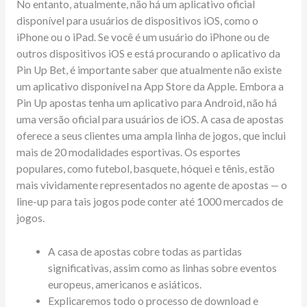
No entanto, atualmente, não há um aplicativo oficial
disponível para usuários de dispositivos iOS, como o
iPhone ou o iPad. Se você é um usuário do iPhone ou de
outros dispositivos iOS e está procurando o aplicativo da
Pin Up Bet, é importante saber que atualmente não existe
um aplicativo disponível na App Store da Apple. Embora a
Pin Up apostas tenha um aplicativo para Android, não há
uma versão oficial para usuários de iOS. A casa de apostas
oferece a seus clientes uma ampla linha de jogos, que inclui
mais de 20 modalidades esportivas. Os esportes
populares, como futebol, basquete, hóquei e tênis, estão
mais vividamente representados no agente de apostas — o
line-up para tais jogos pode conter até 1000 mercados de
jogos.
A casa de apostas cobre todas as partidas
significativas, assim como as linhas sobre eventos
europeus, americanos e asiáticos.
Explicaremos todo o processo de download e