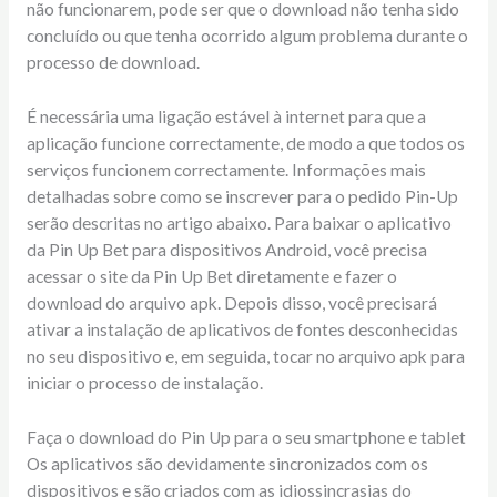
não funcionarem, pode ser que o download não tenha sido
concluído ou que tenha ocorrido algum problema durante o
processo de download.
É necessária uma ligação estável à internet para que a
aplicação funcione correctamente, de modo a que todos os
serviços funcionem correctamente. Informações mais
detalhadas sobre como se inscrever para o pedido Pin-Up
serão descritas no artigo abaixo. Para baixar o aplicativo
da Pin Up Bet para dispositivos Android, você precisa
acessar o site da Pin Up Bet diretamente e fazer o
download do arquivo apk. Depois disso, você precisará
ativar a instalação de aplicativos de fontes desconhecidas
no seu dispositivo e, em seguida, tocar no arquivo apk para
iniciar o processo de instalação.
Faça o download do Pin Up para o seu smartphone e tablet
Os aplicativos são devidamente sincronizados com os
dispositivos e são criados com as idiossincrasias do