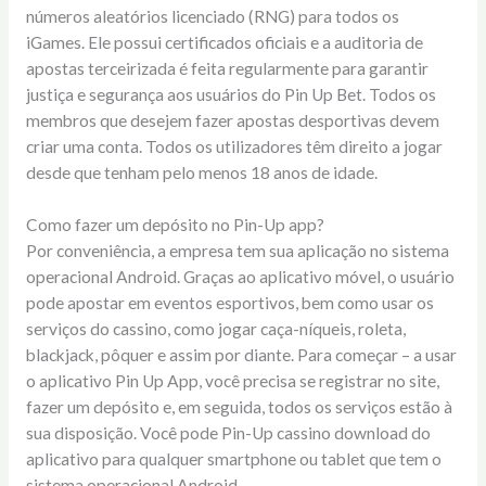
números aleatórios licenciado (RNG) para todos os
iGames. Ele possui certificados oficiais e a auditoria de
apostas terceirizada é feita regularmente para garantir
justiça e segurança aos usuários do Pin Up Bet. Todos os
membros que desejem fazer apostas desportivas devem
criar uma conta. Todos os utilizadores têm direito a jogar
desde que tenham pelo menos 18 anos de idade.
Como fazer um depósito no Pin-Up app?
Por conveniência, a empresa tem sua aplicação no sistema
operacional Android. Graças ao aplicativo móvel, o usuário
pode apostar em eventos esportivos, bem como usar os
serviços do cassino, como jogar caça-níqueis, roleta,
blackjack, pôquer e assim por diante. Para começar – a usar
o aplicativo Pin Up App, você precisa se registrar no site,
fazer um depósito e, em seguida, todos os serviços estão à
sua disposição. Você pode Pin-Up cassino download do
aplicativo para qualquer smartphone ou tablet que tem o
sistema operacional Android.