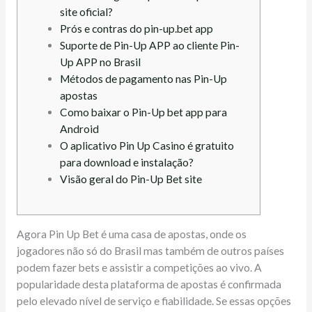
site oficial?
Prós e contras do pin-up.bet app
Suporte de Pin-Up APP ao cliente Pin-
Up APP no Brasil
Métodos de pagamento nas Pin-Up
apostas
Como baixar o Pin-Up bet app para
Android
O aplicativo Pin Up Casino é gratuito
para download e instalação?
Visão geral do Pin-Up Bet site
Agora Pin Up Bet é uma casa de apostas, onde os
jogadores não só do Brasil mas também de outros países
podem fazer bets e assistir a competições ao vivo. A
popularidade desta plataforma de apostas é confirmada
pelo elevado nível de serviço e fiabilidade. Se essas opções