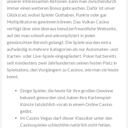
unserer interessanten Aktionen, kann man zwischendurch
immer einen weiteren Bonus gebrauchen. Dafür ist unser
Glücksrad, wobei Spieler Guthaben, Punkte oder gar
Multiplikatoren gewinnen können. Das Vulkan Casino
verfügt über eine überaus benutzerfreundliche Webseite,
auf der man schnell und unkompliziert in jeden
gewünschten Bereich gelangt. Die Spiele wurden extra
aufwändig in mehrere Kategorien als nur Automaten- und
Karten- oder Live-Spiele eingegliedert. Poker hat bereits
seit mindestens zwei Jahrhunderten seinen festen Platz in
Spielsalons, den Vorgängern zu Casinos, wie man sie heute
kennt.
Einige Spieler, die heute für ihre großen Gewinne
bekannt geworden sind, haben ihre Kartenspiel-
Künste tatsächlich vorab in einem Online Casino
geübt.
Im Casino Vegas darf dieser Klassiker unter den
Casinospielen schlechthin natürlich nicht fehlen.