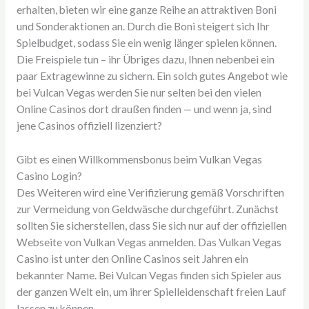
erhalten, bieten wir eine ganze Reihe an attraktiven Boni
und Sonderaktionen an. Durch die Boni steigert sich Ihr
Spielbudget, sodass Sie ein wenig länger spielen können.
Die Freispiele tun – ihr Übriges dazu, Ihnen nebenbei ein
paar Extragewinne zu sichern. Ein solch gutes Angebot wie
bei Vulcan Vegas werden Sie nur selten bei den vielen
Online Casinos dort draußen finden — und wenn ja, sind
jene Casinos offiziell lizenziert?
Gibt es einen Willkommensbonus beim Vulkan Vegas
Casino Login?
Des Weiteren wird eine Verifizierung gemäß Vorschriften
zur Vermeidung von Geldwäsche durchgeführt. Zunächst
sollten Sie sicherstellen, dass Sie sich nur auf der offiziellen
Webseite von Vulkan Vegas anmelden. Das Vulkan Vegas
Casino ist unter den Online Casinos seit Jahren ein
bekannter Name. Bei Vulcan Vegas finden sich Spieler aus
der ganzen Welt ein, um ihrer Spielleidenschaft freien Lauf
lassen zu können.