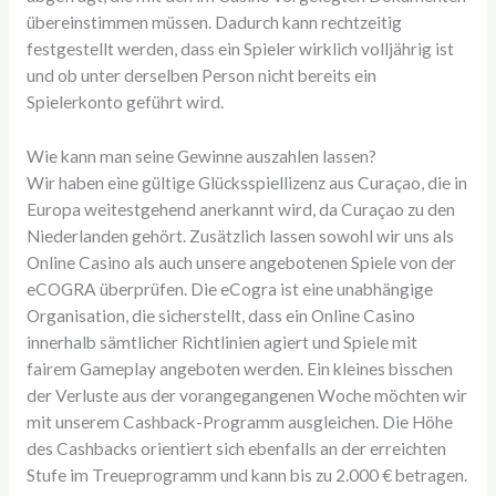
übereinstimmen müssen. Dadurch kann rechtzeitig
festgestellt werden, dass ein Spieler wirklich volljährig ist
und ob unter derselben Person nicht bereits ein
Spielerkonto geführt wird.
Wie kann man seine Gewinne auszahlen lassen?
Wir haben eine gültige Glücksspiellizenz aus Curaçao, die in
Europa weitestgehend anerkannt wird, da Curaçao zu den
Niederlanden gehört. Zusätzlich lassen sowohl wir uns als
Online Casino als auch unsere angebotenen Spiele von der
eCOGRA überprüfen. Die eCogra ist eine unabhängige
Organisation, die sicherstellt, dass ein Online Casino
innerhalb sämtlicher Richtlinien agiert und Spiele mit
fairem Gameplay angeboten werden. Ein kleines bisschen
der Verluste aus der vorangegangenen Woche möchten wir
mit unserem Cashback-Programm ausgleichen. Die Höhe
des Cashbacks orientiert sich ebenfalls an der erreichten
Stufe im Treueprogramm und kann bis zu 2.000 € betragen.