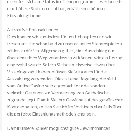
orientiert sich am Status im Treueprogramm — wer bereits
eine höhere Stufe erreicht hat, erhält einen höheren
Einzahlungsbonus.
Attraktive Bonusaktionen
Dies können wir zumindest für uns behaupten und wir
freuen uns, Sie schon bald zu unseren neuen Stammspielern
zählen zu dürfen. Allgemein gilt es, eine Auszahlung nur
über denselben Weg veranlassen zu können, wie ein Betrag
eingezahlt wurde. Sofern Sie beispielsweise etwas über
Visa eingezahlt haben, müssen Sie Visa auch für die
Auszahlung verwenden. Dies ist eine Regelung, die nicht
vom Online Casino selbst gemacht wurde, sondern
vielmehr Gesetzen zur Vermeidung von Geldwäsche
zugrunde liegt. Damit Sie Ihre Gewinne auf das gewünschte
Konto erhalten, sollten Sie sich im Vorhinein ebenfalls über
die perfekte Einzahlungsmethode sicher sein.
Damit unsere Spieler möglichst gute Gewinnchancen