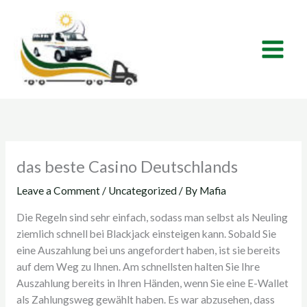
Skip
to
content
das beste Casino Deutschlands
Leave a Comment
/
Uncategorized
/ By
Mafia
Die Regeln sind sehr einfach, sodass man selbst als Neuling
ziemlich schnell bei Blackjack einsteigen kann. Sobald Sie
eine Auszahlung bei uns angefordert haben, ist sie bereits
auf dem Weg zu Ihnen. Am schnellsten halten Sie Ihre
Auszahlung bereits in Ihren Händen, wenn Sie eine E-Wallet
als Zahlungsweg gewählt haben. Es war abzusehen, dass