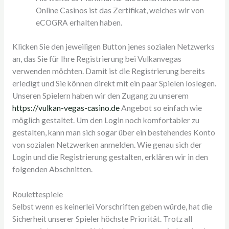
Online Casinos ist das Zertifikat, welches wir von
eCOGRA erhalten haben.
Klicken Sie den jeweiligen Button jenes sozialen Netzwerks
an, das Sie für Ihre Registrierung bei Vulkanvegas
verwenden möchten. Damit ist die Registrierung bereits
erledigt und Sie können direkt mit ein paar Spielen loslegen.
Unseren Spielern haben wir den Zugang zu unserem
https://vulkan-vegas-casino.de
Angebot so einfach wie
möglich gestaltet. Um den Login noch komfortabler zu
gestalten, kann man sich sogar über ein bestehendes Konto
von sozialen Netzwerken anmelden. Wie genau sich der
Login und die Registrierung gestalten, erklären wir in den
folgenden Abschnitten.
Roulettespiele
Selbst wenn es keinerlei Vorschriften geben würde, hat die
Sicherheit unserer Spieler höchste Priorität. Trotz all