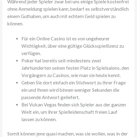
Während jeder Spieler zwar bei uns einige Spiele kostenfrei
ohne Anmeldung spielen kann, bedarf es selbstverständlich
einem Guthaben, um auch mit echtem Geld spielen zu
können.
Für ein Online Casino ist es von ungeheurer
Wichtigkeit, über eine gültige Glücksspiellizenz zu
verfügen.
Poker hat bereits seit mindestens zwei
Jahrhunderten seinen festen Platz in Spielsalons, den
Vorgängern zu Casinos, wie man sie heute kennt.
Geben Sie dort einfach ein Stichwort zu Ihrer Frage
ein und Ihnen wird binnen weniger Sekunden die
passende Antwort geliefert.
Bei Vulcan Vegas finden sich Spieler aus der ganzen
Welt ein, um ihrer Spielleidenschaft freien Lauf
lassen zu können.
Somit können jene quasi machen, was sie wollen, was in der