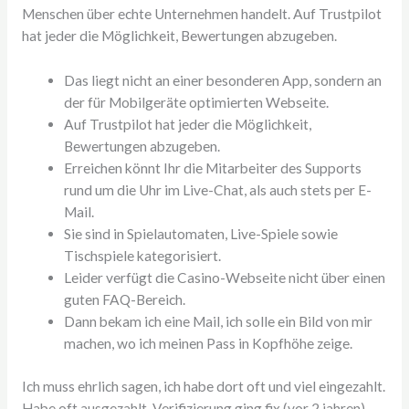
Menschen über echte Unternehmen handelt. Auf Trustpilot
hat jeder die Möglichkeit, Bewertungen abzugeben.
Das liegt nicht an einer besonderen App, sondern an
der für Mobilgeräte optimierten Webseite.
Auf Trustpilot hat jeder die Möglichkeit,
Bewertungen abzugeben.
Erreichen könnt Ihr die Mitarbeiter des Supports
rund um die Uhr im Live-Chat, als auch stets per E-
Mail.
Sie sind in Spielautomaten, Live-Spiele sowie
Tischspiele kategorisiert.
Leider verfügt die Casino-Webseite nicht über einen
guten FAQ-Bereich.
Dann bekam ich eine Mail, ich solle ein Bild von mir
machen, wo ich meinen Pass in Kopfhöhe zeige.
Ich muss ehrlich sagen, ich habe dort oft und viel eingezahlt.
Habe oft ausgezahlt, Verifizierung ging fix (vor 2 jahren).