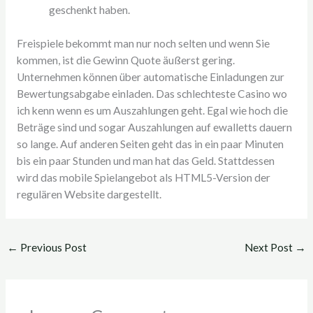
geschenkt haben.
Freispiele bekommt man nur noch selten und wenn Sie
kommen, ist die Gewinn Quote äußerst gering.
Unternehmen können über automatische Einladungen zur
Bewertungsabgabe einladen. Das schlechteste Casino wo
ich kenn wenn es um Auszahlungen geht. Egal wie hoch die
Beträge sind und sogar Auszahlungen auf ewalletts dauern
so lange. Auf anderen Seiten geht das in ein paar Minuten
bis ein paar Stunden und man hat das Geld. Stattdessen
wird das mobile Spielangebot als HTML5-Version der
regulären Website dargestellt.
←
Previous Post
Next Post
→