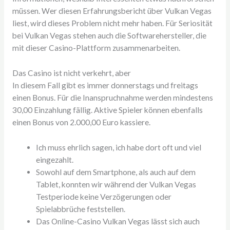
müssen. Wer diesen Erfahrungsbericht über Vulkan Vegas
liest, wird dieses Problem nicht mehr haben. Für Seriosität
bei Vulkan Vegas stehen auch die Softwarehersteller, die
mit dieser Casino-Plattform zusammenarbeiten.
Das Casino ist nicht verkehrt, aber
In diesem Fall gibt es immer donnerstags und freitags
einen Bonus. Für die Inanspruchnahme werden mindestens
30,00 Einzahlung fällig. Aktive Spieler können ebenfalls
einen Bonus von 2.000,00 Euro kassiere.
Ich muss ehrlich sagen, ich habe dort oft und viel
eingezahlt.
Sowohl auf dem Smartphone, als auch auf dem
Tablet, konnten wir während der Vulkan Vegas
Testperiode keine Verzögerungen oder
Spielabbrüche feststellen.
Das Online-Casino Vulkan Vegas lässt sich auch