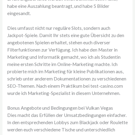
habe eine Auszahlung beantragt, und habe 5 Bilder
eingesandt.
Dies umfasst nicht nur reguläre Slots, sondern auch
Jackpot-Spiele. Damit Ihr stets eine gute Übersicht zu den
angebotenen Spielen erhaltet, stehen euch diverser
Filterfunktionen zur Verfügung. Ich habe den Master in
Marketing und Informatik gemacht, wo ich als Studentin
meine ersten Schritte im Online-Marketing machte. Ich
probierte mich im Marketing für kleine Publikationen aus,
schrieb unter anderem Dokumentationen zu verschiedenen
SEO-Themen. Nach einem Praktikum bei test-casino.com
wurde ich Marketing-Spezialist in diesem Unternehmen.
Bonus Angebote und Bedingungen bei Vulkan Vegas
Dies macht das Erfüllen der Umsatzbedingungen einfacher.
In den entsprechenden Lobbys zum Blackjack oder Roulette
werden euch verschiedene Tische und unterschiedlich