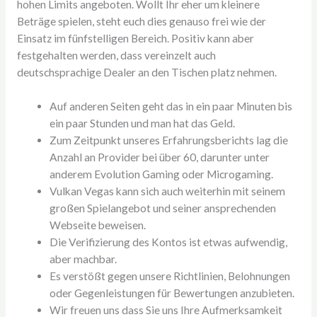
hohen Limits angeboten. Wollt Ihr eher um kleinere
Beträge spielen, steht euch dies genauso frei wie der
Einsatz im fünfstelligen Bereich. Positiv kann aber
festgehalten werden, dass vereinzelt auch
deutschsprachige Dealer an den Tischen platz nehmen.
Auf anderen Seiten geht das in ein paar Minuten bis
ein paar Stunden und man hat das Geld.
Zum Zeitpunkt unseres Erfahrungsberichts lag die
Anzahl an Provider bei über 60, darunter unter
anderem Evolution Gaming oder Microgaming.
Vulkan Vegas kann sich auch weiterhin mit seinem
großen Spielangebot und seiner ansprechenden
Webseite beweisen.
Die Verifizierung des Kontos ist etwas aufwendig,
aber machbar.
Es verstößt gegen unsere Richtlinien, Belohnungen
oder Gegenleistungen für Bewertungen anzubieten.
Wir freuen uns dass Sie uns Ihre Aufmerksamkeit