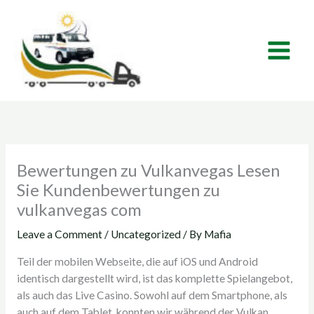
Skip
to
content
Bewertungen zu Vulkanvegas Lesen
Sie Kundenbewertungen zu
vulkanvegas com
Leave a Comment
/
Uncategorized
/ By
Mafia
Teil der mobilen Webseite, die auf iOS und Android
identisch dargestellt wird, ist das komplette Spielangebot,
als auch das Live Casino. Sowohl auf dem Smartphone, als
auch auf dem Tablet, konnten wir während der Vulkan