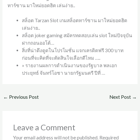
ทาร์ซาน มาใหม่ยอดฮิต เล่นง่าย..
สล็อต Tarzan Slot เกมสล็อตทาร์ซาน มาใหม่ยอดฮิต
เล่นง่าย..
สล็อต joker gaming สมัครทดสอบเล่น slot ใหม่ปัจจุบัน
ฝากถอนออโต้…
สิ่งที่น่าดึงดูดในโปรโมชั่น แจกเครดิตฟรี 300 บาท
ก่อนที่จะคิดที่จะตัดสินใจเลือกดีไหม …..
» รายงานผลการดำเนินงานของรัฐบาล พลเอก
ประยุทธ์ จันทร์โอชา นายกรัฐมนตรี ปีที่ …
←
Previous Post
Next Post
→
Leave a Comment
Your email address will not be published.
Required